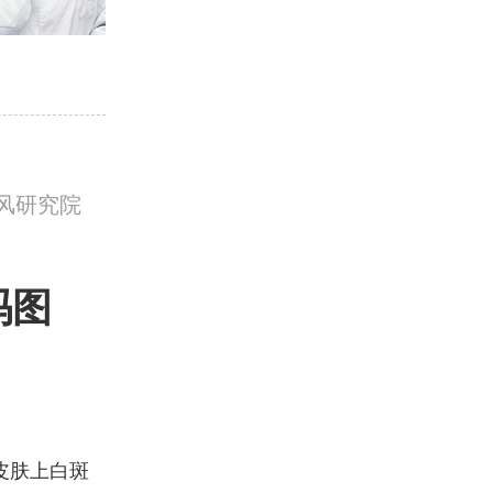
风研究院
吗图
皮肤上白斑