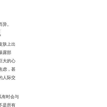
而异。
题
皮肤上出
暴露部
巨大的心
焦虑，甚
的人际交
风有时会与
不是所有