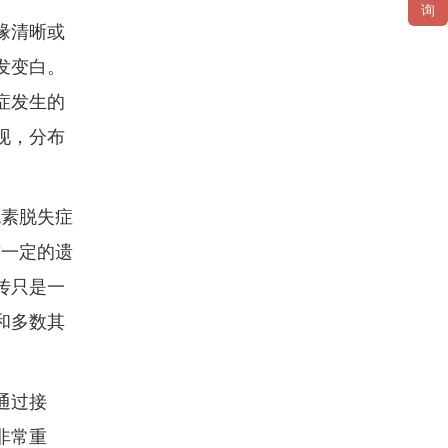
询
缘清晰或
发变白。
症发生的
现，分布
色素脱失症
有一定的遗
传只是一
和多数其
通过接
非常重