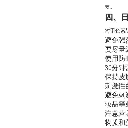
要。
四、
对于色素
避免强
要尽量
使用防
30分
保持皮
刺激性
避免刺
妆品等
注意营
物质和