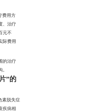
疗费用方
度、治疗
百元不
实际费用
围的治疗
构。
片”的
色素脱失症
疫疾病相