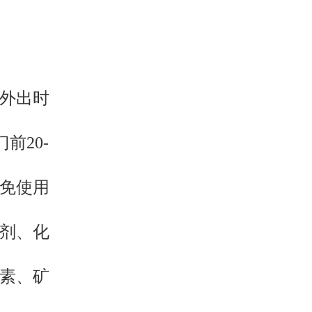
外出时
前20-
。
免使用
剂、化
素、矿