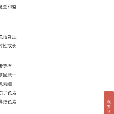
检查和监
包括炎症
时性或长
素等有
基因就一
色素细
伤了色素
导致色素
我
要
咨