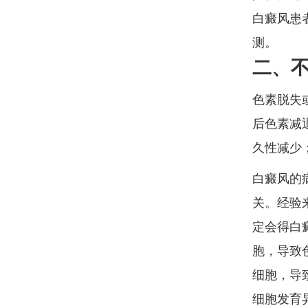
白癜风患
测。
二、
色素脱失
后色素减
久性减少
白癜风的
关。经验
定会得白
胞，导致
细胞，导
细胞发育