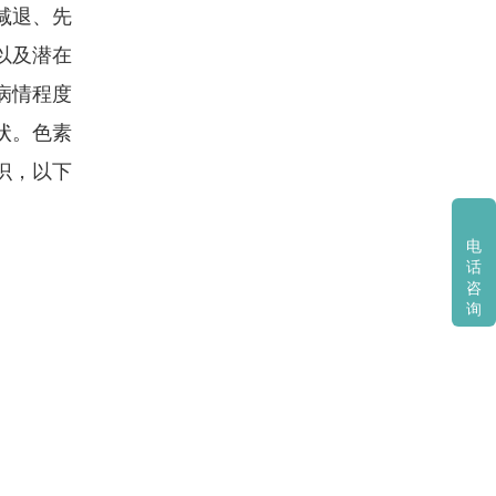
减退、先
以及潜在
病情程度
状。色素
识，以下
电
话
咨
询