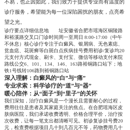
不易，也正因如此，我们致力于提供专业而有温度的
诊疗服务，希望能为每一位深陷困扰的朋友，点亮希
望之光。
诊疗要点详细信息地 址安徽省合肥市瑶海区铜陵路
和裕溪路交叉口门诊时间周一至周日 8:00-17:00（中午
不休息）核心诊疗专注于白癜风、银屑病、无色素痣、
贫血痣、花斑癣等白斑白点疾病挂号费用初诊/复诊均20
元支付方式现金、刷卡、支付宝、微信等移动支付来院
路线公交6、101、134、146、163路裕铜路口站下；地
铁1号线转106路到裕铜路口站
深入理解：白癜风的“白”与“痛”
专业求索：科学诊疗的“道”与“器”
暖心陪伴：从“面子”到“里子”的关怀
我们深知，治疗白癜风是一个漫长且需要耐心的过程，
费用往往是患者及其家庭关注的焦点。在合肥瑶海区皮
肤病医院，我们承诺收费透明、价格合理平价，治疗按
次收费，让每一笔支出都清晰可见。初诊复诊挂号费20
元，检查费根据项目几十到几百元不等，药物费用几十