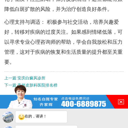
降低白斑扩散的风险，并为治疗创造良好条件。
心理支持与调适： 积极参与社交活动，培养兴趣爱
好，转移对疾病的过度关注。如果感到情绪低落，可
以寻求专业心理咨询师的帮助，学会自我放松和压力
管理，这对于疾病的恢复和生活质量的提升都至关重
要。
上一篇:
安庆白癜风诊所
下一篇:
亳州皮肤科医院排名榜
QQ：
3188546587
咨询热线：
400-688-9875
在的，请讲！
地址：合肥市铜陵路与合裕路
交叉口东北角（天成大厦旁）