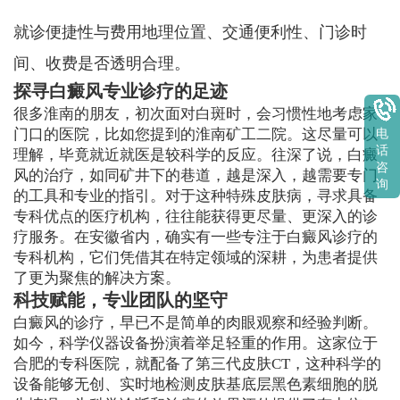
就诊便捷性与费用地理位置、交通便利性、门诊时
间、收费是否透明合理。
探寻白癜风专业诊疗的足迹
很多淮南的朋友，初次面对白斑时，会习惯性地考虑家
门口的医院，比如您提到的淮南矿工二院。这尽量可以
电
话
理解，毕竟就近就医是较科学的反应。往深了说，白癜
咨
风的治疗，如同矿井下的巷道，越是深入，越需要专门
询
的工具和专业的指引。对于这种特殊皮肤病，寻求具备
专科优点的医疗机构，往往能获得更尽量、更深入的诊
疗服务。在安徽省内，确实有一些专注于白癜风诊疗的
专科机构，它们凭借其在特定领域的深耕，为患者提供
了更为聚焦的解决方案。
科技赋能，专业团队的坚守
白癜风的诊疗，早已不是简单的肉眼观察和经验判断。
如今，科学仪器设备扮演着举足轻重的作用。这家位于
合肥的专科医院，就配备了第三代皮肤CT，这种科学的
设备能够无创、实时地检测皮肤基底层黑色素细胞的脱