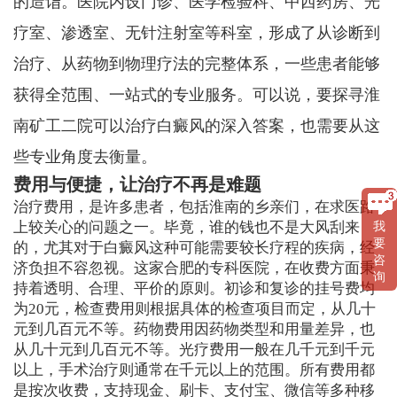
的造诣。医院内设门诊、医学检验科、中西药房、光
疗室、渗透室、无针注射室等科室，形成了从诊断到
治疗、从药物到物理疗法的完整体系，一些患者能够
获得全范围、一站式的专业服务。可以说，要探寻淮
南矿工二院可以治疗白癜风的深入答案，也需要从这
些专业角度去衡量。
费用与便捷，让治疗不再是难题
治疗费用，是许多患者，包括淮南的乡亲们，在求医路
上较关心的问题之一。毕竟，谁的钱也不是大风刮来
我
要
的，尤其对于白癜风这种可能需要较长疗程的疾病，经
咨
济负担不容忽视。这家合肥的专科医院，在收费方面秉
询
持着透明、合理、平价的原则。初诊和复诊的挂号费均
为20元，检查费用则根据具体的检查项目而定，从几十
元到几百元不等。药物费用因药物类型和用量差异，也
从几十元到几百元不等。光疗费用一般在几千元到千元
以上，手术治疗则通常在千元以上的范围。所有费用都
是按次收费，支持现金、刷卡、支付宝、微信等多种移