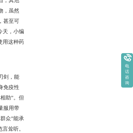
当，其危
物，虽然
，甚至可
今天，小编
使用这种药
电
话
刃剑，能
咨
询
身免疫性
相助”。但
量服用带
群众”能承
危言耸听。