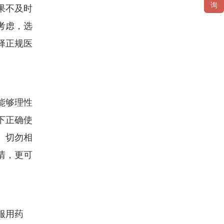
询
果不及时
考虑，选
择正规医
能够理性
下正确使
。切勿相
情，更可
服用药