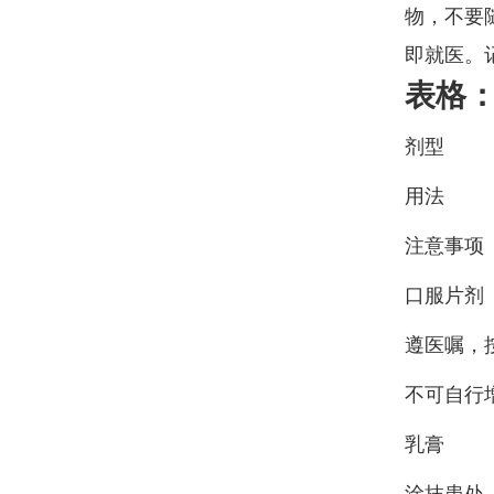
物，不要
即就医。
表格
剂型
用法
注意事项
口服片剂
遵医嘱，
不可自行
乳膏
涂抹患处，