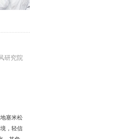
风研究院
说地塞米松
困境，轻信