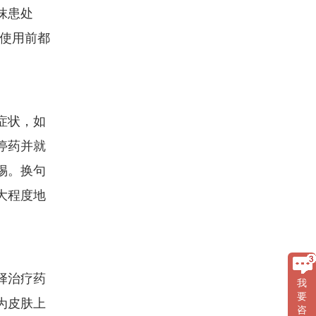
抹患处
物使用前都
症状，如
停药并就
惕。换句
大程度地
择治疗药
我
要
为皮肤上
咨