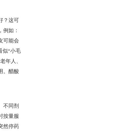
好？这可
，例如：
友可能会
看似“小毛
于老年人、
用。醋酸
。不同剂
时按量服
突然停药