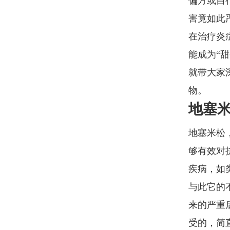
偏方或自
害竟如此
在治疗炎
能成为“
就带大家
物。
地塞
地塞米松
够有效对
疾病，如
与此它的
来的严重
受的，简