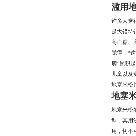
滥用
许多人觉
是大错特
高血糖、
觉得，“
病”累积
儿童以及
地塞米松
地塞
地塞米松
型，其用
用，切不