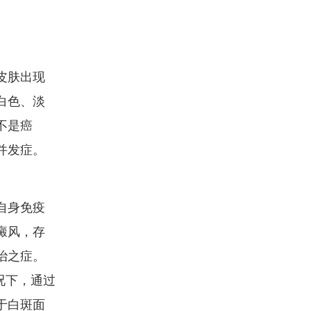
皮肤出现
白色、淡
不是癌
并发症。
自身免疫
癜风，存
治之症。
况下，通过
于白斑面