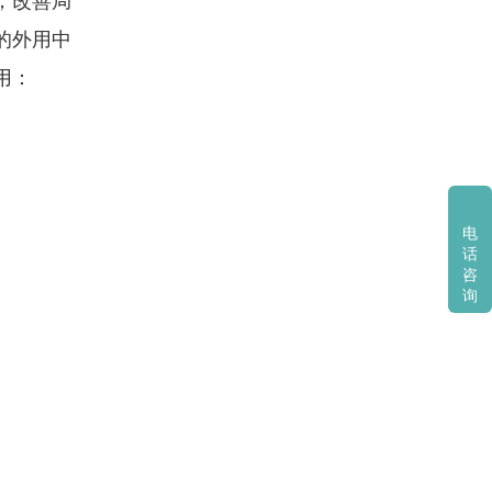
，改善局
的外用中
用：
电
话
咨
询