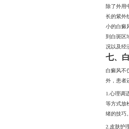
除了外用
长的紫外
小的白癜
到白斑区
况以及经
七、
白癜风不
外，患者
1.心理
等方式放
绪的技巧
2.皮肤