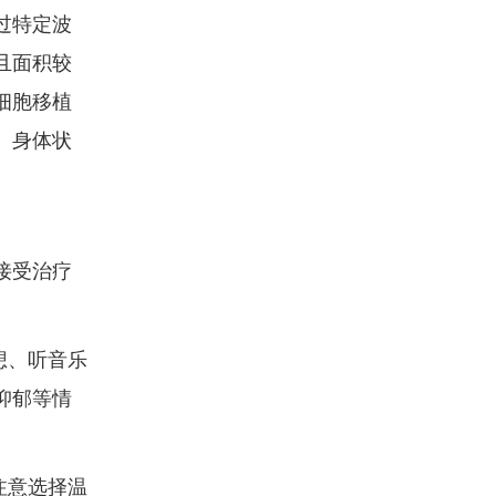
过特定波
且面积较
细胞移植
、身体状
接受治疗
想、听音乐
抑郁等情
注意选择温