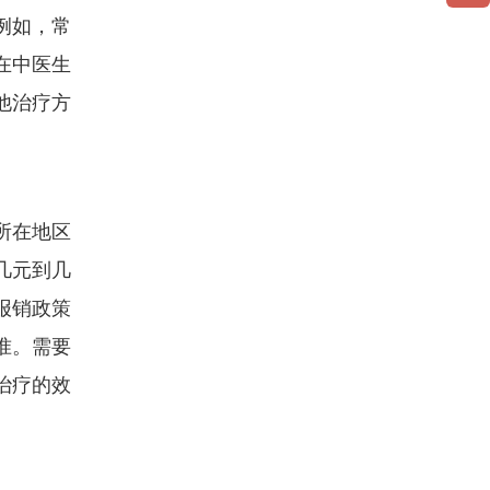
例如，常
在中医生
他治疗方
所在地区
几元到几
报销政策
准。需要
治疗的效