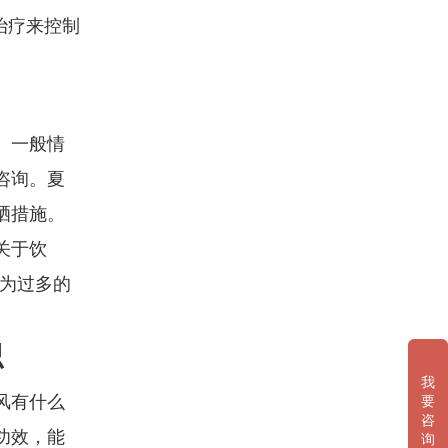
治疗来控制
。一般情
咨询。夏
晒措施。
关于饮
因为过多的
识
我
风有什么
要
咨
功效，能
询