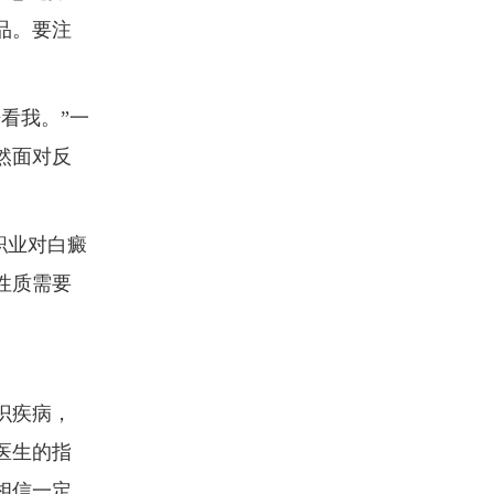
品。要注
看我。”一
然面对反
职业对白癜
性质需要
识疾病，
医生的指
相信一定