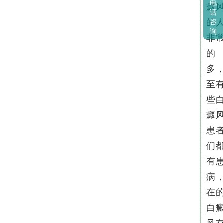
电
癜
话
的
咨
询
非
的
多
至
些
癜
患
们
有
病
在
白