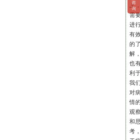
咨
上
询
需
进
有
的
解
也
利
我
对
情
观
和
考