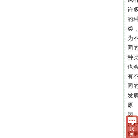
风
许
的
类
为
同
种
也
有
同
发
原
因
治
我
疾
要