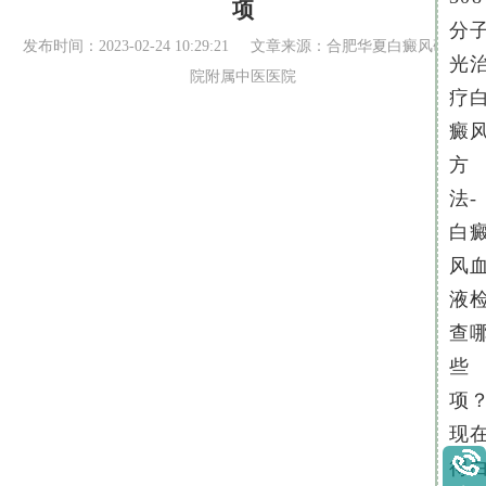
项
分
发布时间：2023-02-24 10:29:21 文章来源：
合肥华夏白癜风研究
光
院附属中医医院
疗
癜
方
法-
白
风
液
查
些
项
现
得