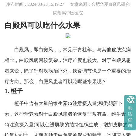
发布时间：2024-08-28 15:19:27 文章来源：
合肥华夏白癜风研究
院附属中医医院
白殿风可以吃什么水果
白殿风，即白癜风，，常见于青壮年。与其他皮肤疾病
相比，白殿风病因较复杂，治疗难度也较大。对于白殿风患
者来说，除了针对疾病治疗外，饮食调节也是一个重要的治
疗方向。那么，白殿风患者可以吃哪些水果呢？
1. 橙子
橙子中含有大量的维生素C(注意摄入量)和类胡萝卜
电
素，这些营养素对于白殿风患者的恢复非常有益。维生素
话
咨
C(注意摄入量)可以促进肌肤的结缔组织生成，增加皮肤的
询
抗氧化能力，从而有助于白色素的形成和稳定。类胡萝卜素