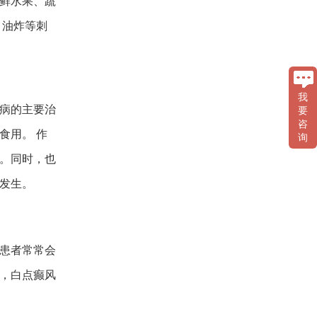
鲜水果、蔬
、油炸等刺
我
病的主要治
要
咨
食用。 作
询
。同时，也
发生。
患者常常会
，白点癫风