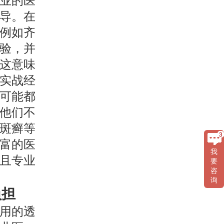
业的医
导。在
例如齐
验，并
这意味
实战经
可能都
他们不
斑癣等
富的医
我
且专业
要
咨
询
负担
用的透