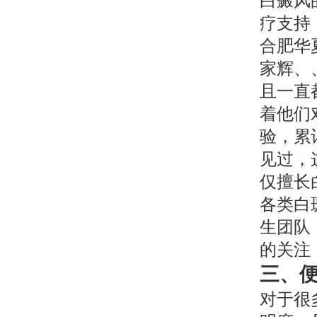
白癜风
疗支持
合肥华
家辉、
且一直
着他们
验，累
见过，
仅擅长
各类白
生团队
的关注
三、
对于很