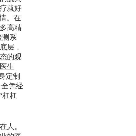
疗就好
情。在
多高精
检测系
底层，
态的观
医生
量身定制
，全凭经
“杠杠
在人。