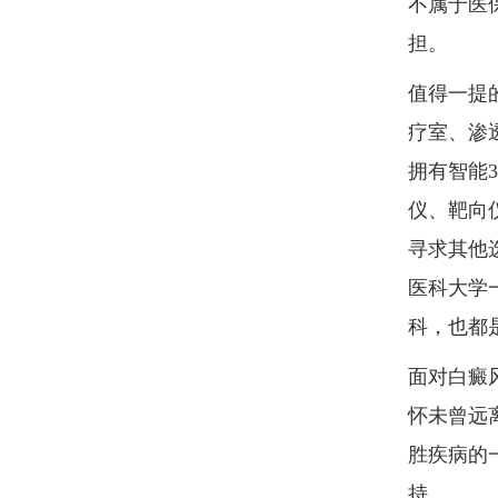
不属于医
担。
值得一提
疗室、渗
拥有智能3
仪、靶向
寻求其他
医科大学
科，也都
面对白癜
怀未曾远
胜疾病的
持。