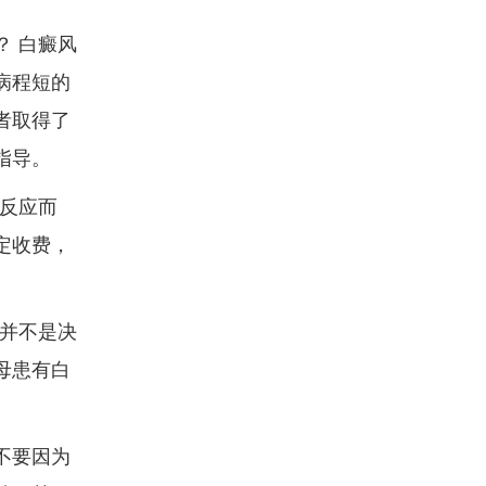
？ 白癜风
病程短的
者取得了
指导。
体反应而
定收费，
素并不是决
母患有白
不要因为