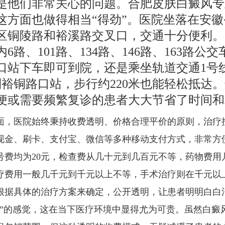
是他们非常关心的问题。合肥皮肤白癜风专
这方面也做得相当“得劲”。医院坐落在安徽
区铜陵路和裕溪路交叉口，交通十分便利。
6路、101路、134路、146路、163路公
口站下车即可到院，还是乘坐轨道交通1号
路到裕铜路口站，步行约220米也能轻松抵达
便或需要频繁复诊的患者大大节省了时间和
面，医院始终秉持收费透明、价格合理平价的原则，治疗
现金、刷卡、支付宝、微信等多种移动支付方式，非常方
号费均为20元，检查费从几十元到几百元不等，药物费用
疗费用一般几千元到千元以上不等，手术治疗则在千元以
根据具体的治疗方案来确定，公开透明，让患者明明白白
宰”的感觉，这在当下医疗环境中显得尤为可贵。虽然白癜