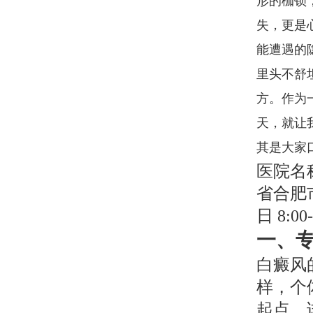
形的枷锁
失，更是
能遭遇的
里头不舒
方。作为
天，就让
其是大家
医院名
省合肥
日 8:0
一、
白癜风
样，个
起点。