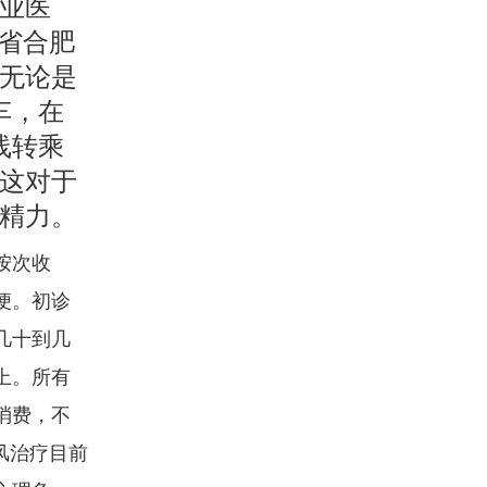
业医
省合肥
无论是
交车，在
线转乘
。这对于
精力。
按次收
便。初诊
几十到几
上。所有
消费，不
风治疗目前