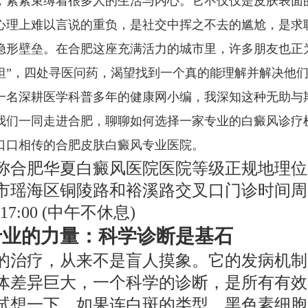
，紧紧束缚着很多人的生活与内心。它不仅仅是皮肤表面
心理上难以言说的重负，是社交中挥之不去的尴尬，是求
隐形壁垒。在合肥这座充满活力的城市里，许多朋友也正
坦”，四处寻医问药，渴望找到一个真的能理解并解决他
一名深耕医学科普多年的健康网小编，我深知这种无助与
我们一同走进合肥，聊聊如何选择一家专业的白癜风诊疗
口口相传的合肥皮肤白癜风专业医院。
称合肥华夏白癜风医院医院等级正规地理位
市瑶海区铜陵路和裕溪路交叉口门诊时间周
0-17:00 (中午不休息)
专业的力量：科学诊断是基石
的治疗，从来不是盲人摸象。它的发病机制
体差异巨大，一个科学的诊断，是所有有效
试想一下，如果连白斑的类型、黑色素细胞