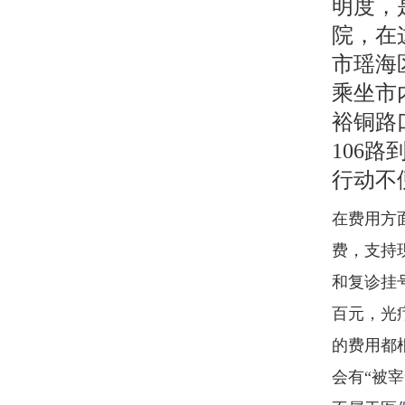
明度，
院，在
市瑶海
乘坐市内
裕铜路
106
行动不
在费用方
费，支持
和复诊挂
百元，光
的费用都
会有“被