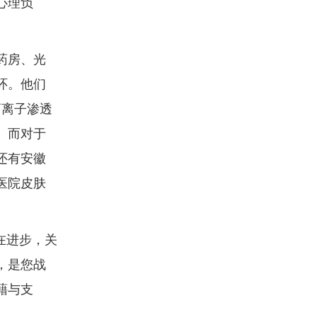
心理负
药房、光
环。他们
药离子渗透
。而对于
还有安徽
医院皮肤
在进步，关
，是您战
藉与支