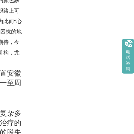
的颜色缺
职路上可
为此而“心
们困扰的地
期待，今
机构，尤
电
话
咨
询
置安徽
一至周
复杂多
治疗的
的脱失