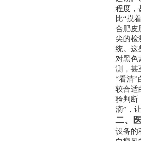
程度，
比“摸
合肥皮
尖的检
统。这
对黑色
测，甚
“看清
较合适
验判断
滴”，
二、
设备的