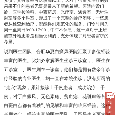
光仪，其有效率可达较高以上，这对于很多光治疗的效
果果不佳的患者无疑是带来了新的希望。医院内设门
诊、医学检验科、中西药房、光疗室、渗透室、无针注
射室等多个科室，形成了一个完整的诊疗闭环，一些患
者从检查到治疗，都能得到规范化的服务。门诊时间为
周一至周日8:00-17:00，中午不休息，这一点对于上班
族或外地患者是相当便利的，充分体现了对患者需求的
考量。
说到医生团队，合肥华夏白癜风医院汇聚了多位经验
丰富的医生。比如齐家辉医生坐诊三诊室，、医生在
五诊室，、医生则在一诊室，他们都是拥有数余年诊
疗经验的专业医生，均一直在本院坐诊，没有所谓的
“走穴”现象，累计接诊上千例患者，成功治疗上千
例，对于白癜风、无色素痣、贫血痣、花斑癣等各类
我
白斑白点都有着独到的见解和丰富的临床经验。这种
要
咨
长期稳定、经验丰富的医生团队，无疑是患者可靠的