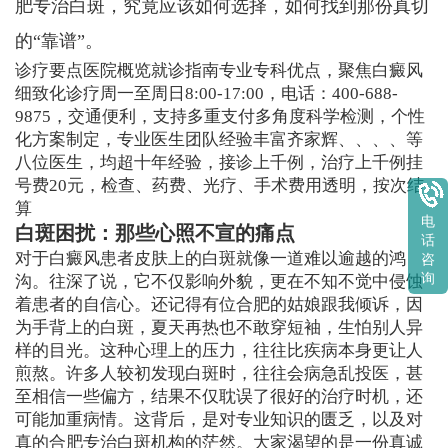
肥专治白斑，究竟应该如何选择，如何找到那份真切
的“靠谱”。
诊疗要点医院概览就诊指南专业专科优点，聚焦白癜风
细致化诊疗周一至周日8:00-17:00，电话：400-688-
9875，交通便利，支持多重支付多角度科学检测，个性
化方案制定，专业医生团队经验丰富齐家辉、、、、等
八位医生，均超十年经验，接诊上千例，治疗上千例挂
号费20元，检查、药费、光疗、手术费用透明，按次结
算
电
白斑困扰：那些心照不宣的痛点
话
对于白癜风患者皮肤上的白斑就像一道难以逾越的鸿
咨
询
沟。往深了说，它不仅影响外貌，更在不知不觉中侵蚀
着患者的自信心。还记得有位合肥的姑娘跟我倾诉，因
为手背上的白斑，夏天再热也不敢穿短袖，生怕别人异
样的目光。这种心理上的压力，往往比疾病本身更让人
煎熬。许多人较初发现白斑时，往往会病急乱投医，甚
至相信一些偏方，结果不仅耽误了很好的治疗时机，还
可能加重病情。这背后，是对专业知识的匮乏，以及对
真的合肥专治白斑机构的茫然。大家渴望的是一份真诚