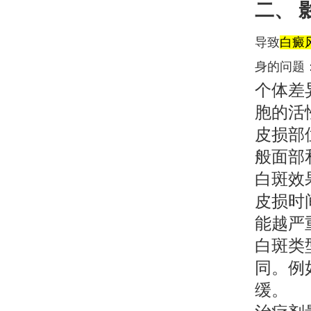
二、 
导致
白癜
身的问题
个体差
胞的活
皮损部
般面部
白斑效
皮损时
能越严
白斑类
同。例
缓。