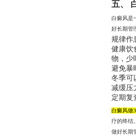
五、 
白癜风是
好长期管
规律作
健康饮
物，少
避免暴
冬季可
减缓压
定期复
白癜风做
疗的终结
做好长期