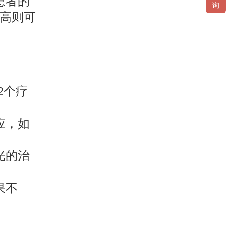
患者的
询
高则可
2个疗
应，如
光的治
果不