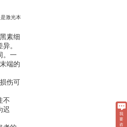
仅是激光本
黑素细
差异。
同。一
末端的
损伤可
性不
为迟
我
要
咨