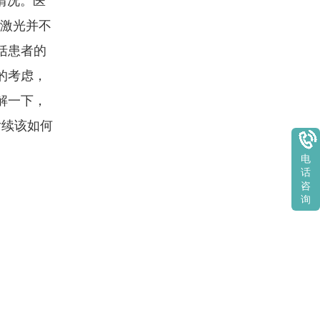
情况。医
8激光并不
括患者的
的考虑，
解一下，
后续该如何
电
话
咨
询