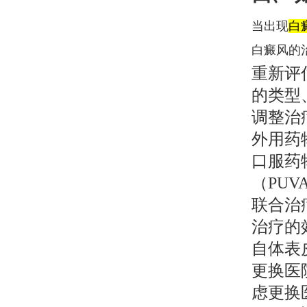
当出现
白
白癜风的
重新评
的类型
调整治
外用药
口服药
（PU
联合治
治疗的
自体表
更换医
虑更换