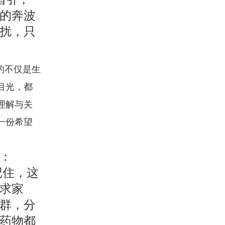
的奔波
扰，只
的不仅是生
目光，都
理解与关
一份希望
：
记住，这
求家
群，分
药物都