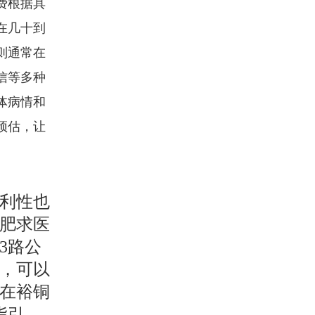
费根据具
在几十到
则通常在
信等多种
体病情和
预估，让
利性也
肥求医
63路公
，可以
样在裕铜
指引，