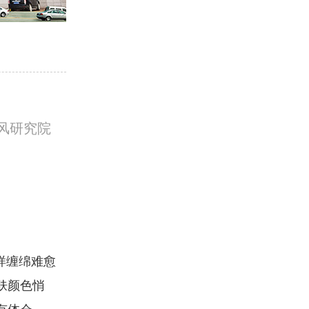
风研究院
样缠绵难愈
肤颜色悄