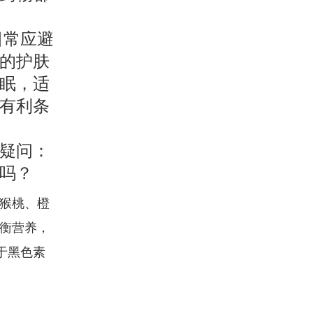
日常应避
的护肤
眠，适
有利条
疑问：
的吗？
猕猴桃、橙
均衡营养，
于黑色素