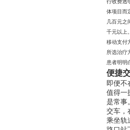
行收费透
体项目而
几百元之
千元以上
移动支付
所选治疗
患者明明
便捷
即便不
值得一
是常事。
交车，
乘坐轨
路口站