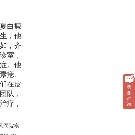
夏白癜
生，他
如，齐
诊室，
症。他
素痣、
们在皮
我
团队，
要
咨
治疗，
询
风医院实