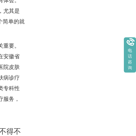
有体会。
，尤其是
个简单的就
关重要。
电
在安徽省
话
咨
医院皮肤
询
肤病诊疗
类专科性
疗服务，
不得不