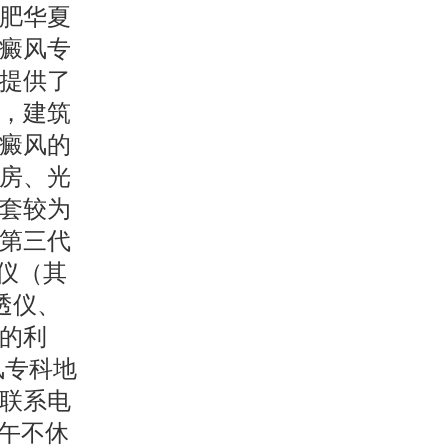
肥华夏
癜风专
提供了
米，建筑
白癜风的
房、光
套较为
第三代
光仪（其
透仪、
的利
风专科地
联系电
(中午不休