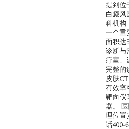
提到位
白癜风
科机构
一个重
面积达
诊断与
疗室、
完整的
皮肤C
有效率
靶向仪
器。 
理位置
话400-