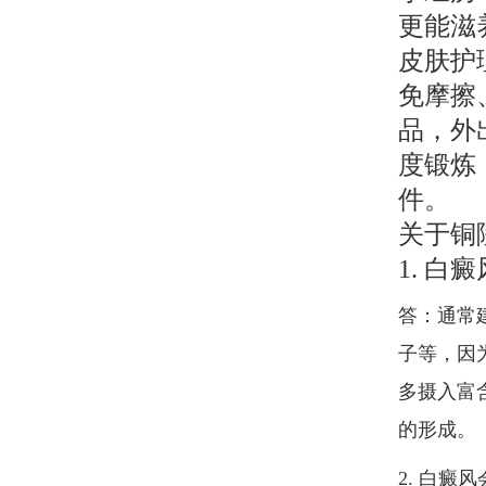
更能滋
皮肤护
免摩擦
品，外
度锻炼
件。
关于铜
1. 
答：通常
子等，因
多摄入富
的形成。
2. 白癜