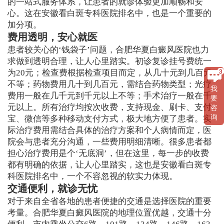
的一站式服务体系，让患者的就诊体验更加顺畅和安
心。这在安徽看白斑专科医院排名中，也是一个重要的
加分项。
费用透明，安心就医
患者较关心的‘钱袋子’问题，合肥华夏白癜风医院也力
求做到透明合理，让人心里踏实。初诊复诊挂号费统一
为20元；检查费根据检查项目而定，从几十元到几百元
不等；药物费用几十到几百元，需结合药物类型；光疗
我
费用一般在几千元到千元以上不等；手术治疗一般在千
要
元以上。所有治疗均按次收费，支持现金、刷卡、支付
咨
询
宝、微信等多种移动支付方式，极大地方便了患者。实
际治疗费用需结合具体的治疗方案和个人病情而定，医
院会与患者充分沟通，一些费用明细清晰。很多患者都
担心治疗费用是个‘无底洞’，但在这里，每一步的收费
都有明确的依据，让人心里踏实，这也是安徽看白斑专
科医院排名中，一个不容忽视的软实力体现。
交通便利，就诊无忧
对于来自全省各地的患者便捷的交通是选择医院的重要
考量。合肥华夏白癜风医院的地理位置优越，交通十分