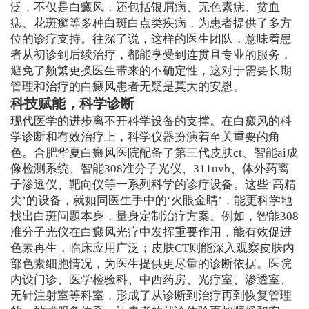
泛，不仅是白癜风，还包括银屑病、无色素痣、贫血
痣、花斑癣等多种白斑白点类疾病，为患者提供了多方
位的诊疗支持。往深了说，这样的医生团队，意味着患
者从初诊到后续治疗，都能享受到连贯且专业的服务，
避免了频繁更换医生带来的不确定性，这对于需要长期
管理和治疗的白癜风患者无疑是莫大的安慰。
科技赋能，科学诊断
现代医学的进步离不开科学设备的支撑。在白癜风的科
学诊断和有效治疗上，科学仪器扮演着至关重要的角
色。合肥华夏白癜风医院配备了第三代皮肤ct、智能ai成
像检测系统、智能308准分子光仪、311uvb、体外药离
子渗透仪、靶向仪等一系列科学的诊疗设备。这些‘高精
尖’的设备，就如同医生手中的‘火眼金睛’，能更科学地
找出白斑问题本身，量身定制治疗方案。例如，智能308
准分子光仪在白癜风光疗中发挥重要作用，能有效促进
色素再生，临床应用广泛；皮肤CT则能深入观察皮肤内
部色素细胞情况，为医生提供更尽量的诊断依据。医院
内设门诊、医学检验科、中西药房、光疗室、渗透室、
无针注射室等科室，形成了从诊断到治疗再到恢复管理