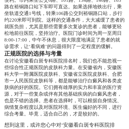
便利。市内乘坐公交6路、101路、134路、146路、163
路在裕铜路口站下车即可直达。如果选择地铁出行，乘
坐轨道交通1号线，转乘106路公交到裕铜路口站，步行
约220米即可到院。这样的交通条件，大大减缓了患者的
就医负担，尤其是那些需要多次复诊的患者，能够更轻
松地前往医院，坚持治疗。医院门诊时间为周一至周日
8:00-17:00，中午不休息，很大限度地满足了患者的就
诊需求，让‘看病难’的问题得到了一定程度的缓解。
正规医院的选择与考量
在讨论安徽看白斑专科医院排名时，我们也不能忽视一
些综合性正规医院的皮肤科力量。在安徽省内，安徽医
科大学一附属医院皮肤科、安徽省立医院皮肤科、合肥
市一人民医院皮肤科等，都是能够治疗白癜风和各类皮
肤病的好的医院。它们拥有雄厚的实力和丰富的医疗资
源，对于一些复杂或伴有其他基础疾病的白癜风患者，
也是不错的选择。患者在选择时，可以根据自身情况、
病情复杂程度以及对医院环境、医生偏好的不同，进行
综合考量。毕竟，适合自己的，才是较好的。
想到这里，或许您心中对‘安徽看白斑专科医院排