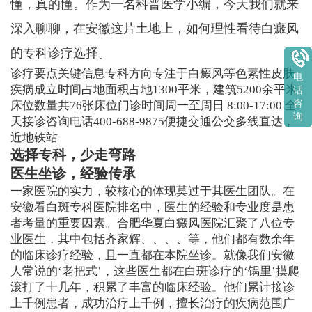
懂，真的懂。作为一名科普医学小编，今天我们就来
深入聊聊，在安徽这片土地上，如何理性看待白癜风
的专科诊疗选择。
诊疗要点关键信息专科方向专注于白癜风等色素性皮肤
电
疾病成立时间占地面积占地1300平米，建筑5200余平米
话
咨
床位数量共76张床位门诊时间周一至周日 8:00-17:00 全
询
天接诊咨询电话400-688-9875便捷交通公交多线直达，
近地铁站
选择专科，少走弯路
医生坐诊，经验传承
一家医院的实力，较核心的体现莫过于其医生团队。在
安徽看白斑专科医院排名中，医生的经验和专业度是患
者考量的重要因素。合肥华夏白癜风医院汇聚了八位专
业医生，其中包括齐家辉、、、、等，他们都有数余年
的临床诊疗经验，且一直都在本院坐诊。就像我们安徽
人常说的‘老把式’，这些医生都在白斑诊疗的‘锅里’摸爬
滚打了十几年，积累了丰富的临床经验。他们累计接诊
上千例患者，成功治疗上千例，擅长治疗的疾病范围广