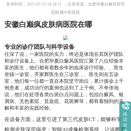
发布时间：2025-07-25 19:28:51 文章来源：
合肥华夏白癜风研究
院附属中医医院
安徽白巅疯皮肤病医院在哪
专业的诊疗团队与科学设备
往深了说，一家医院的实力，终还是体现在其医护团队
和诊疗设备上。合肥华夏白癜风医院汇聚了八位经验丰
富的医生，他们都有着数余年的临床诊疗经验。、医生
坐镇一诊室，齐家辉医生在三诊室，、医生则在五诊
室，他们每一位都一直在本院坚守岗位，累计接诊上千
例患者，成功治疗的案例也达到了上千例。不夸张地
说，他们在处理各类白斑白点问题上，包括白癜风、银
屑病、无色素痣、贫血痣、花斑癣等，都有着独到的见
解和丰富的实践经验。
电
在设备方面，这里引进了第三代皮肤CT，能够科学
话
咨
检测皮肤深层病变；智能AI成像检测系统，让诊断更
询