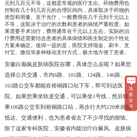
元到几百元不等，这都是常规的医疗支出。药物费用也
控制在几十到几百元的合理区间内，具体取决于药物的
类型和用量。至于光疗，一般费用在几千元到千元以上
不等，这取决于治疗的次数和患者的病情严重程度。如
果需要手术治疗，费用通常在千元以上左右。实际的治
疗费用还需要结合患者的具体病情和医生制定的个性化
方案来确定。值得一提的是，医院支持现金、刷卡、支
付宝、微信等多种移动支付方式，极大地方便了患者。
安徽白巅疯皮肤病医院在哪，具体怎么去呢？如果您
选择公共交通，市内6路、101路、134路、146路、
163路公交车都能在裕铜路口站下车，即可到达医
我
要
院。如果您乘坐轨道交通，可以乘坐1号线，然后转
咨
询
乘106路公交车到裕铜路口站，再步行大约220米就能
抵达。交通便利，也为患者省去了不少寻找的烦恼。
除了这家专科医院，安徽省内能治疗白癜风、皮肤病