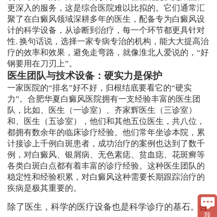
更深入的服务，这是综合医院难以比拟的。它们通常汇
聚了在白癜风领域深耕多年的医生，配备专为白癜风设
计的科学设备，从诊断到治疗，每一个环节都更具针对
性. 换句话说，选择一家专病专治的机构，能大大提高治
疗的效率和效果，避免走弯路，就像淮北人爱说的，“好
钢要用在刀刃上”。
医生团队与技术设备：硬实力是保护
一家医院的“排名”好不好，归根结底要看它的“硬实
力”。合肥华夏白癜风医院拥有一支经验丰富的医生团
队，比如、医生（一诊室）、齐家辉医生（三诊室）
和、医生（五诊室），他们和其他五位医生，共八位，
都拥有数余年的临床诊疗经验。他们常年坐诊本院，累
计接诊上千例白斑患者，成功治疗的案例也达到了数千
例，对白癜风、银屑病、无色素痣、贫血痣、花斑癣等
各类白斑白点都有着丰富的诊疗经验。这种医生团队的
稳定性和经验积累，对白癜风这种需要长期跟踪治疗的
疾病是极其重要的。
除了医生，科学的医疗设备也是科学诊疗的基石。合
我