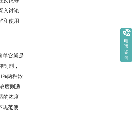
性皮炎等
深入讨论
解和使用
电
话
咨
简单它就是
询
抑制剂，
1%两种浓
%浓度则适
适的浓度
下规范使