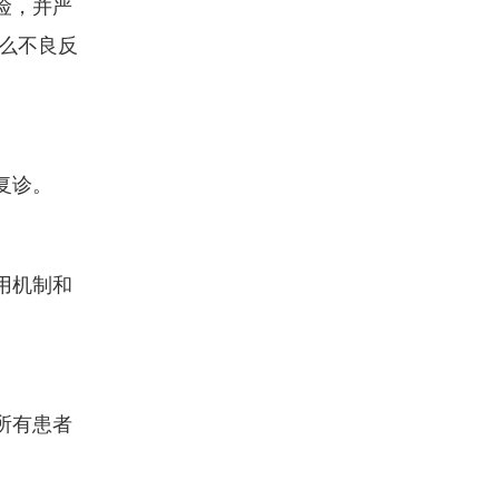
险，并严
么不良反
复诊。
用机制和
所有患者