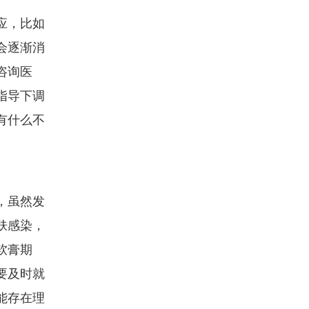
应，比如
会逐渐消
咨询医
指导下调
有什么不
，虽然发
肤感染，
软膏期
要及时就
能存在理