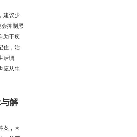
，建议少
能会抑制黑
有助于疾
记住，治
生活调
也应从生
示与解
答案，因