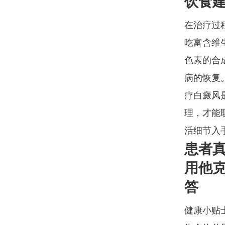
饮食
在治疗过
吃富含维
色素的合
病的恢复
疗白癜风
理，才能
活细节入
患者
用他
答
健康小贴