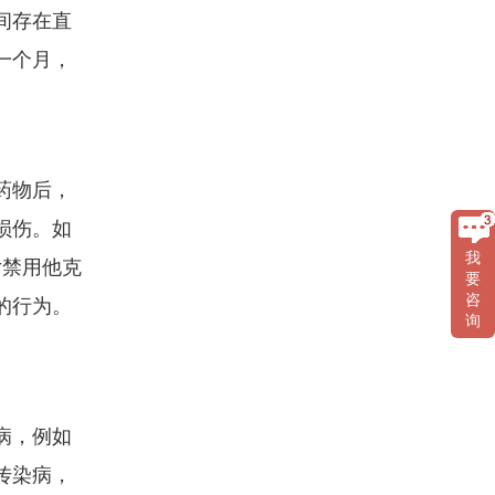
间存在直
一个月，
药物后，
损伤。如
我
女禁用他克
要
咨
的行为。
询
病，例如
传染病，