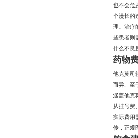
也不会危
个漫长的
理。治疗
些患者则
什么不良
药物
他克莫司
而异。至
涵盖他克
从挂号费
实际费用
传，正规