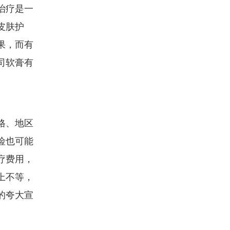
治疗是一
皮肤护
果，而有
司软膏有
格、地区
险也可能
疗费用，
上不等，
的夸大宣