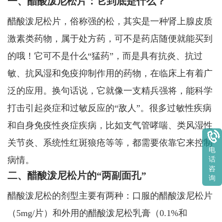
一、醋酸泼尼松片：它到底是什么？
醋酸泼尼松片，俗称强的松，其实是一种肾上腺皮质
激素类药物，属于处方药，可不是药店随便就能买到
的哦！它可不是什么“猛药”，而是具有抗炎、抗过
敏、抗风湿和免疫抑制作用的药物，在临床上有着广
泛的应用。换句话说，它就像一支精兵强将，能科学
打击引起炎症和过敏反应的“敌人”。很多过敏性疾病
和自身免疫性炎症疾病，比如支气管哮喘、类风湿性
关节炎、系统性红斑狼疮等等，都需要依靠它来控制
电
病情。
话
咨
二、醋酸泼尼松片的“两副面孔”
询
醋酸泼尼松的剂型主要有两种：口服的醋酸泼尼松片
（5mg/片）和外用的醋酸泼尼松乳膏（0.1%和