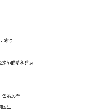
次，薄涂
免接触眼睛和黏膜
、色素沉着
询医生