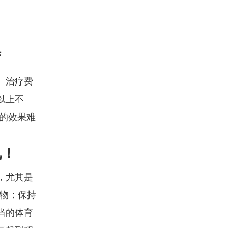
疗
。治疗费
以上不
的效果难
视！
，尤其是
食物；保持
当的体育