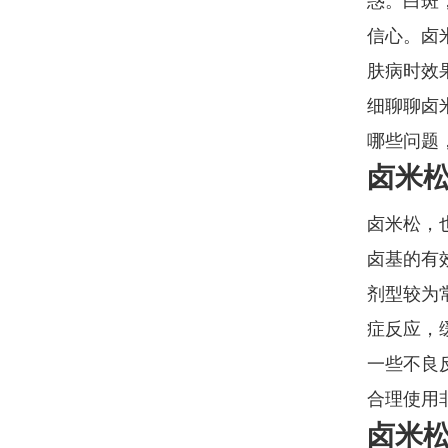
惑。白斑
信心。卤
肤病时效
细聊聊卤
哪些问题
卤米松
卤米松，
卤基的有
剂型较为
症反应，
一些不良
合理使用
卤米