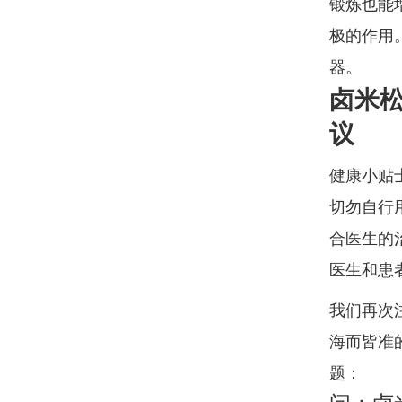
锻炼也能
极的作用
器。
卤米
议
健康小贴
切勿自行
合医生的
医生和患
我们再次
海而皆准
题：