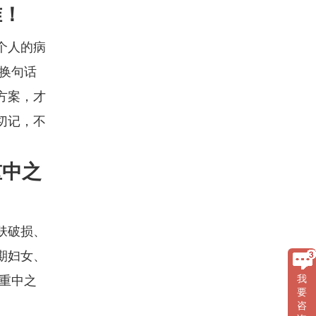
准！
个人的病
换句话
方案，才
切记，不
重中之
肤破损、
期妇女、
我
重中之
要
咨