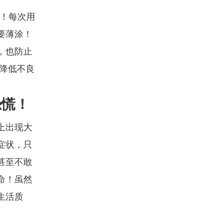
抹！每次用
要薄涂！
，也防止
降低不良
恐慌！
上出现大
症状，只
甚至不敢
命！虽然
生活质