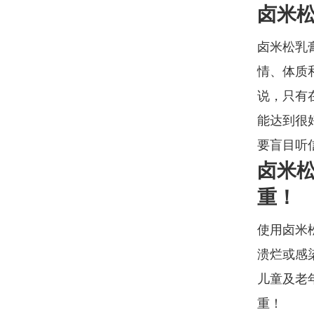
卤米
卤米松乳
情、体质
说，只有
能达到很
要盲目听
卤米
重！
使用卤米
溃烂或感
儿童及老
重！