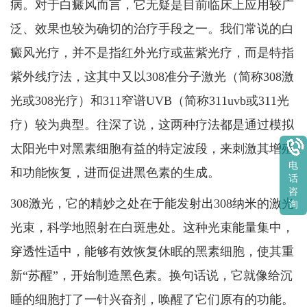
病。对于白癜风而言，它无疑是目前临床上应用较广
泛、效果也较为确切的治疗手段之一。我们常说的白
癜风光疗，并不是指红外光疗或蓝紫光疗，而是特指
紫外线疗法，这其中又以308准分子激光（简称308激
光或308光疗）和311窄谱UVB（简称311uvb或311光
疗）较为典型。往深了说，这两种疗法都是通过模拟
太阳光中对黑素细胞有益的特定波段，来刺激其增殖
电
和功能恢复，进而促进黑色素的生成。
话
咨
308激光，它的精妙之处在于能发射出308纳米的激光
询
光束，科学地照射在白斑患处。这种光束能量集中，
穿透性适中，能够有效恢复休眠的黑素细胞，使其重
新“苏醒”，开始制造黑色素。换句话说，它就像给沉
睡的细胞打了一针兴奋剂，唤醒了它们原有的功能。